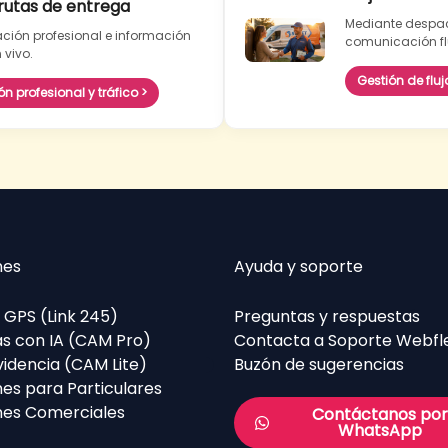
rutas de entrega
Mediante despa
ión profesional e información
comunicación fl
 vivo.
Gestión de fluj
 profesional y tráfico >
nes
Ayuda y soporte
 GPS (Link 245)
Preguntas y respuestas
s con IA (CAM Pro)
Contacta a Soporte Webfl
videncia (CAM Lite)
Buzón de sugerencias
nes para Particulares
nes Comerciales
Contáctanos por
WhatsApp