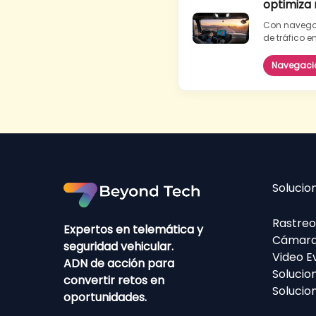
optimiza 
Con navegac
de tráfico en
Navegación
Solucio
Rastreo
Expertos en telemática y
Cámara
seguridad vehicular.
Video E
ADN de acción para
Solucio
convertir retos en
Solucio
oportunidades.